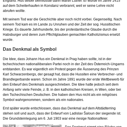
England. Hus selber beinflusste dann Martin Luther. Er wurde im Jahre 1415
auf dem Scheiterhaufen in Konstanz verbrannt, weil er seine Lehre nicht
abrufen wollte.
Mit seinem Tod war die Geschichte aber noch nicht vorbei. Gegenseitig. Nach
seinem Tod kam es im Lande zu Unruhen und der Zeit der sog. Hussitischen
Kriege. Es dauerte Jahrhunderte, bis der protestantische Glaube durch die
Habsburger und deren zum Pflichtglauben gemachten Katholizismus ersetzt
wurde.
Das Denkmal als Symbol
Die Idee, dass Johann Hus ein Denkmal in Prag haben sollte, ist in der
tschechischen nationalliberalen Partei noch in der Zeit des Österreich-Ungarns
entstanden. Es war eigentlich ein Protest gegen die Äusserung des Prinzen
Karl Schwarzenbergs, der gesagt hat, dass die Hussiten eine Verbrecher- und
Brandlegerbande waren. Schon im Jahre 1891 wurde der erste Wettbewerb für
den Entwurf des Denkmals ausgeschrieben. Die Idee hatte jedoch seit dem
Anfang sehr viele Feinde, z. B. in den katholischen Kreisen, in Wien, oder bei
den Tschechischen Deutschen. Die haben den Hus nicht als ein religiöses
Symbol wahrgenommen, sondern als ein nationales.
Erst später wurde entschlossen, dass das Denkmal auf dem Altstädterring
stehen soll und auch, dass der Entwurf von Ladislav Šaloun der siegende ist.
Die Grundsteinlegung am 6. Juli 1903 war eine riesige Nationalfeier.
Das Denkmal nimmt eine Fläche von