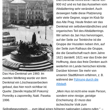
900 m2 und es hat das Aussehen vom
Altstädterring sehr verändert. Auch
deswegen hatte diese Platzierung
sehr viele Gegner, sogar im Klub für
das Alte Prag. Heute finden wir das
Denkmal ein selbstverständliches und
organisches Teil des Altstädterrings.
Wir sehen da Jan Hus hervorragen,
auf der Seite zur Teinkirche ist die
Gruppe der Hussiten neben ihm, auf
der Seite zum Rathaus die Gruppe,
die die Gesellschaft nach dem Jahre
1621 darstellt. 1621 war das Ende der
Hoffnung, dass das freie Denken auch
weiterhin im Lande herrschen könnte.
Darüber können Sie mehr von
Das Hus-Denkmal um 1960. Im
unseren Stadtführern erfahren, z. B.
zweiten Weltkrieg wurde vor dem
während der
Führung durch die
Denkmal ein Löschwasserbecken
Altstadt
.
gebaut, das hier noch sichtbar ist.
Quelle: Zdeněk Hojda/Jiří Pokorný:
„Mein Hus ist nicht eine reale Person,
Pomníky a zapomníky, Nakl. Paseka
sondern eine riesige, geistige
1996.
Erscheinung. Er muss das
tschechische Volk zum
Selbstbewusstsein…, zum Ideal eines höheren nationalen Lebens rufen.“
–