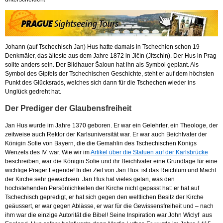
Johann (auf Tschechisch Jan) Hus hatte damals in Tschechien schon 19
Denkmäler, das älteste aus dem Jahre 1872 in Jičín (Jitschin). Der Hus in Prag
sollte anders sein. Der Bildhauer Šaloun hat ihn als Symbol geplant. Als
Symbol des Gipfels der Tschechischen Geschichte, steht er auf dem höchsten
Punkt des Glücksrads, welches sich dann für die Tschechen wieder ins
Unglück gedreht hat.
Der Prediger der Glaubensfreiheit
Jan Hus wurde im Jahre 1370 geboren. Er war ein Gelehrter, ein Theologe, der
zeitweise auch Rektor der Karlsuniversität war. Er war auch Beichtvater der
Königin Sofie von Bayern, die die Gemahlin des Tschechischen Königs
Wenzels des IV. war. Wie wir im
Artikel über die Statuen auf der Karlsbrücke
beschreiben, war die Königin Sofie und ihr Beichtvater eine Grundlage für eine
wichtige Prager Legende! In der Zeit von Jan Hus ist das Reichtum und Macht
der Kirche sehr gewachsen. Jan Hus hat vieles getan, was den
hochstehenden Persönlichkeiten der Kirche nicht gepasst hat: er hat auf
Tschechisch gepredigt, er hat sich gegen den weltlichen Besitz der Kirche
geäussert, er war gegen Ablässe, er war für die Gewissensfreiheit und – nach
ihm war die einzige Autorität die Bibel! Seine Inspiration war John Wiclyf aus